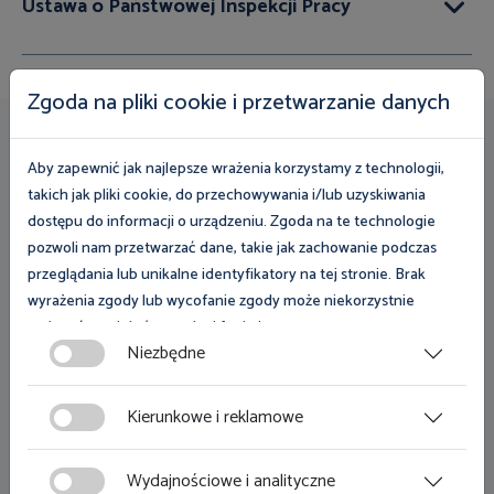
Ustawa o Państwowej Inspekcji Pracy
Zgoda na pliki cookie i przetwarzanie danych
Przydatne linki
Aby zapewnić jak najlepsze wrażenia korzystamy z technologii,
takich jak pliki cookie, do przechowywania i/lub uzyskiwania
Zamówienia publiczne
dostępu do informacji o urządzeniu. Zgoda na te technologie
pozwoli nam przetwarzać dane, takie jak zachowanie podczas
Klauzula informacyjna
przeglądania lub unikalne identyfikatory na tej stronie. Brak
Deklaracja dostępności
wyrażenia zgody lub wycofanie zgody może niekorzystnie
wpłynąć na niektóre cechy i funkcje.
Mapa strony
Niezbędne
Polityka prywatności
Zgoda na pliki cookies jest dobrowolna i można ją wycofać lub
zmodyfikować w dowolnym momencie klikając w przycisk
Kierunkowe i reklamowe
Dostęp do informacji publicznej
ciasteczka w lewym dolnym rogu strony. Więcej informacji
polityce plików cookies
znajdziesz w
.
Informacje w języku migowym
Wydajnościowe i analityczne