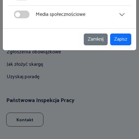
Na skróty
Media społecznościowe
Niezbędnik pracownika
Zamknij
Zapisz
Niezbędnik pracodawcy
Zgłoszenia obowiązkowe
Jak złożyć skargę
Uzyskaj poradę
Państwowa Inspekcja Pracy
Kontakt