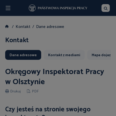
Menu
Szukaj
Kontakt
Dane adresowe
Kontakt
Dane adresowe
Kontakt z mediami
Mapa dojazdu
Okręgowy Inspektorat Pracy
w Olsztynie
Drukuj
PDF
Czy jesteś na stronie swojego