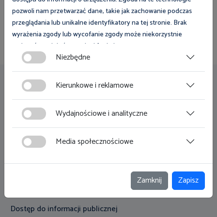
pozwoli nam przetwarzać dane, takie jak zachowanie podczas
godziny pracy: poniedziałek - piątek 7:30-15:30
przeglądania lub unikalne identyfikatory na tej stronie. Brak
wyrażenia zgody lub wycofanie zgody może niekorzystnie
wpłynąć na niektóre cechy i funkcje.
Niezbędne
Zgoda na pliki cookies jest dobrowolna i można ją wycofać lub
zmodyfikować w dowolnym momencie klikając w przycisk
Kierunkowe i reklamowe
Przydatne linki
ciasteczka w lewym dolnym rogu strony. Więcej informacji
polityce plików cookies
znajdziesz w
.
Zamówienia publiczne
Wydajnościowe i analityczne
Klauzula informacyjna
Media społecznościowe
Deklaracja dostępności
Mapa strony
Zamknij
Zapisz
Polityka prywatności
Dostęp do informacji publicznej