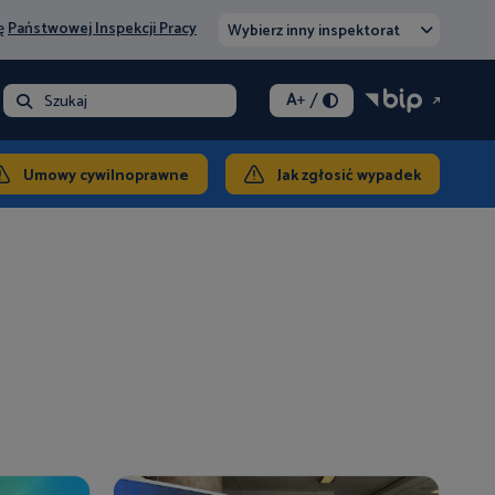
nę
Państwowej Inspekcji Pracy
Wybierz inny inspektorat
/
A
+
- opłata
Szukaj
ontakt
Umowy cywilnoprawne
Jak zgłosić wypadek