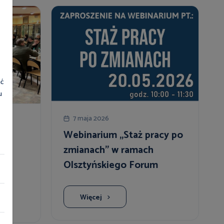
ać
u
7 maja 2026
Webinarium „Staż pracy po
zmianach” w ramach
Olsztyńskiego Forum
w
Administracji dla Biznesu -
20.05.2026 r.
Więcej