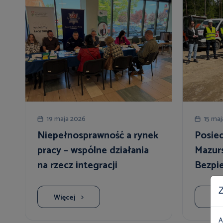
19 maja 2026
15 ma
Niepełnosprawność a rynek
Posie
pracy – wspólne działania
Mazurs
na rzecz integracji
Bezpi
zawodowej
Budow
Z
Więcej
Wię
A