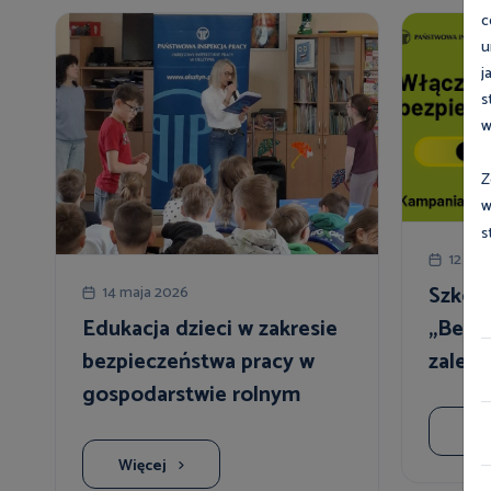
c
u
j
s
w
Z
w
s
12 ma
Szkole
14 maja 2026
„Bezp
Edukacja dzieci w zakresie
zależy
bezpieczeństwa pracy w
czerwc
gospodarstwie rolnym
Wię
Więcej