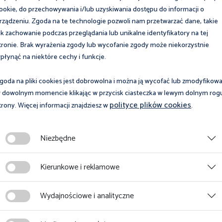
ookie, do przechowywania i/lub uzyskiwania dostępu do informacji o
rządzeniu. Zgoda na te technologie pozwoli nam przetwarzać dane, takie
ak zachowanie podczas przeglądania lub unikalne identyfikatory na tej
tronie. Brak wyrażenia zgody lub wycofanie zgody może niekorzystnie
płynąć na niektóre cechy i funkcje.
goda na pliki cookies jest dobrowolna i można ją wycofać lub zmodyfikow
 dowolnym momencie klikając w przycisk ciasteczka w lewym dolnym rog
polityce plików cookies
trony. Więcej informacji znajdziesz w
.
ja 2026
8 maja 2026
nie stacjonarne
Szkolenie w zakresie
Niezbędne
ieczeństwo pracy
prewencji zagrożeń
 od Ciebie” – 17
psychospołecznych 
Kierunkowe i reklamowe
a 2026 r. w Olsztynie
środowisku pracy -
08.05.2026 r.
Wydajnościowe i analityczne
cej
Więcej