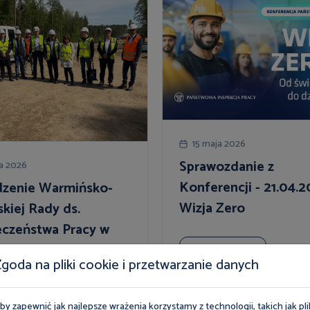
15 maja 2026
Sprawozdanie z
ja 2026
Konferencji - 21.04.2
dzenie Warmińsko-
Wizja Zero
kiej Rady ds.
eczeństwa Pracy w
nictwie
Więcej
goda na pliki cookie i przetwarzanie danych
cej
by zapewnić jak najlepsze wrażenia korzystamy z technologii, takich jak pli