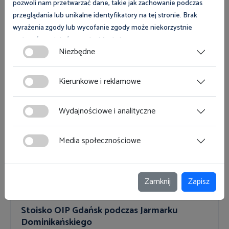
pozwoli nam przetwarzać dane, takie jak zachowanie podczas
Inne
przeglądania lub unikalne identyfikatory na tej stronie. Brak
wyrażenia zgody lub wycofanie zgody może niekorzystnie
1 stycznia 2026
Okręgowy Inspektorat Pracy w Olsztynie
wpłynąć na niektóre cechy i funkcje.
Niezbędne
"Pracodawca - organizator pracy
bezpiecznej" - edycja XXXIII
Zgoda na pliki cookies jest dobrowolna i można ją wycofać lub
zmodyfikować w dowolnym momencie klikając w przycisk
Kierunkowe i reklamowe
ciasteczka w lewym dolnym rogu strony. Więcej informacji
polityce plików cookies
znajdziesz w
.
Więcej
Wydajnościowe i analityczne
Media społecznościowe
Targi
Zamknij
Zapisz
6 sierpnia 2026
Gdańsk, Skwer Heweliusza ul. Korzenna/ ul. Rajska
Stoisko OIP Gdańsk podczas Jarmarku
Dominikańskiego