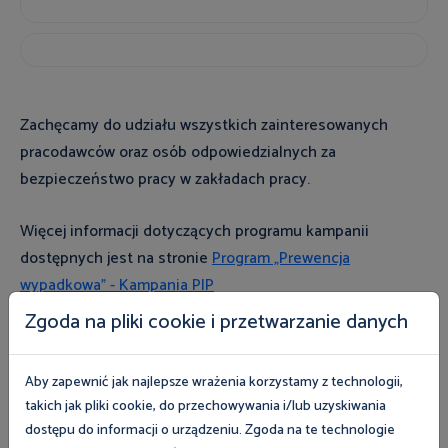
Zachęcamy do udziału wszystkich zainteresowanych
pracodawców oraz osób odpowiedzialnych za
bezpieczeństwo pracy w zakładach pracy.
Więcej informacji dotyczących programu kampanii
dostępnych jest na stronie
Program „Prewencja
wypadkowa” - Kampania PIP
Zgoda na pliki cookie i przetwarzanie danych
WEŹ UDZIAŁ
Najbliższe wydarzenia
Aby zapewnić jak najlepsze wrażenia korzystamy z technologii,
takich jak pliki cookie, do przechowywania i/lub uzyskiwania
dostępu do informacji o urządzeniu. Zgoda na te technologie