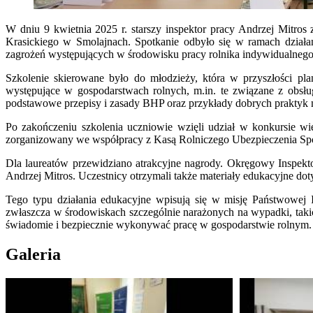
W dniu 9 kwietnia 2025 r. starszy inspektor pracy Andrzej Mitro
Krasickiego w Smolajnach. Spotkanie odbyło się w ramach działa
zagrożeń występujących w środowisku pracy rolnika indywidualnego
Szkolenie skierowane było do młodzieży, która w przyszłości pl
występujące w gospodarstwach rolnych, m.in. te związane z obsłu
podstawowe przepisy i zasady BHP oraz przykłady dobrych praktyk 
Po zakończeniu szkolenia uczniowie wzięli udział w konkursie wie
zorganizowany we współpracy z Kasą Rolniczego Ubezpieczenia Sp
Dla laureatów przewidziano atrakcyjne nagrody. Okręgowy Inspekto
Andrzej Mitros. Uczestnicy otrzymali także materiały edukacyjne dot
Tego typu działania edukacyjne wpisują się w misję Państwowej In
zwłaszcza w środowiskach szczególnie narażonych na wypadki, takich
świadomie i bezpiecznie wykonywać pracę w gospodarstwie rolnym.
Galeria