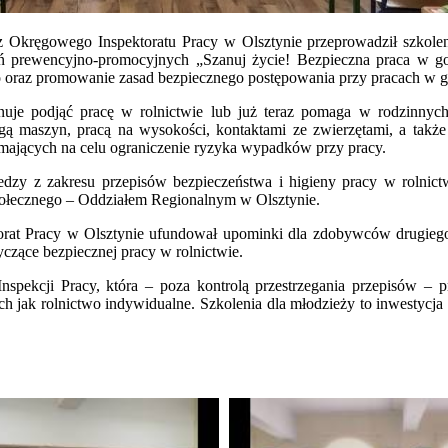
s z Okręgowego Inspektoratu Pracy w Olsztynie przeprowadził szkole
ń prewencyjno-promocyjnych „Szanuj życie! Bezpieczna praca w go
 oraz promowanie zasad bezpiecznego postępowania przy pracach w g
anuje podjąć pracę w rolnictwie lub już teraz pomaga w rodzinnyc
gą maszyn, pracą na wysokości, kontaktami ze zwierzętami, a takż
mających na celu ograniczenie ryzyka wypadków przy pracy.
dzy z zakresu przepisów bezpieczeństwa i higieny pracy w rolnictw
ołecznego – Oddziałem Regionalnym w Olsztynie.
rat Pracy w Olsztynie ufundował upominki dla zdobywców drugiego i t
yczące bezpiecznej pracy w rolnictwie.
spekcji Pracy, która – poza kontrolą przestrzegania przepisów – pr
 jak rolnictwo indywidualne. Szkolenia dla młodzieży to inwestycja 