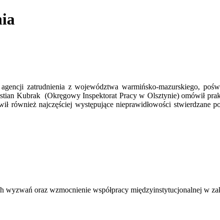
nia
mi agencji zatrudnienia z województwa warmińsko-mazurskiego, poś
ystian Kubrak (Okręgowy Inspektorat Pracy w Olsztynie) omówił prakty
tawił również najczęściej występujące nieprawidłowości stwierdzane p
.
wyzwań oraz wzmocnienie współpracy międzyinstytucjonalnej w zakres