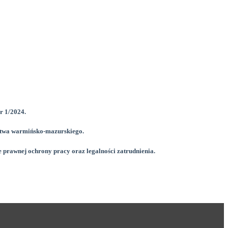
nr 1/2024.
ztwa warmińsko-
mazurskiego.
 prawnej ochrony pracy oraz legalności zatrudnienia.